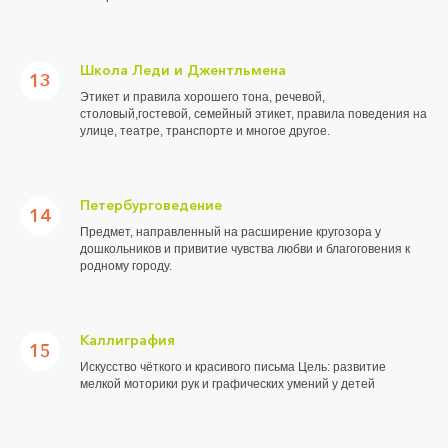
Школа Леди и Джентльмена
13
Этикет и правила хорошего тона, речевой,
столовый,гостевой, семейный этикет, правила поведения на
улице, театре, транспорте и многое другое.
Петербурговедение
14
Предмет, направленный на расширение кругозора у
дошкольников и привитие чувства любви и благоговения к
родному городу.
Каллиграфия
15
Искусство чёткого и красивого письма Цель: развитие
мелкой моторики рук и графических умений у детей